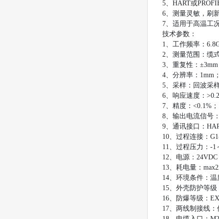
5、HART或PR
6、测量灵敏，刷
7、适用于高温工况
技术参数：
1、工作频率：6.8
2、测量范围：缆式
3、重复性：±3m
4、分辨率：1mm
5、采样：回波采样5
6、响应速度：>0
7、精度：<0.1%
8、输出电流信号：4
9、通讯接口：HA
10、过程连接：G1-1
11、过程压力：-1～
12、电源：24VD
13、耗电量：max2
14、环境条件：温度
15、外壳防护等级：
16、防爆等级：EXi
17、两线制接线
18、电缆入口：M2