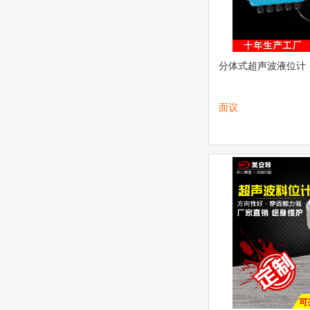
分体式超声波液位计
面议