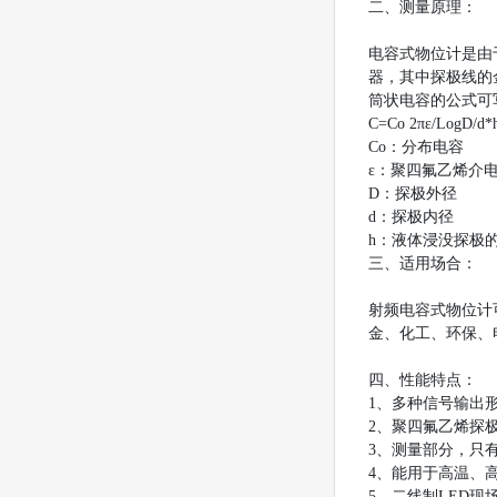
二、测量原理：
电容式物位计是由
器，其中探极线的
筒状电容的公式可
C=Co 2πε/LogD/
Co：分布电容
ε：聚四氟乙烯介
D：探极外径
d：探极内径
h：液体浸没探极的
三、适用场合：
射频电容式物位计
金、化工、环保、
四、性能特点：
1、多种信号输出
2、聚四氟乙烯探
3、测量部分，只
4、能用于高温、
5、二线制LED