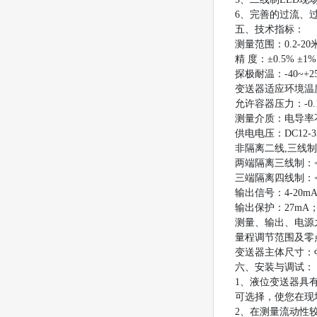
6、完善的过流、
五、技术指标：
测量范围：0.2-20
精 度：±0.5% ±1
探极耐温：-40~+2
变送器适应环境温度：
允许容器压力：-0.1
测量介质：电导率不
供电电压：DC12-3
非隔离二线,三线制
两端隔离三线制：<
三端隔离四线制：<
输出信号：4-20mA（
输出保护：27mA
测量、输出、电源之
量程调节范围及零点
变送器主体尺寸：Φ
六、安装与调试：
1、液位变送器具
可选择，使您在现
2、在测量流动性